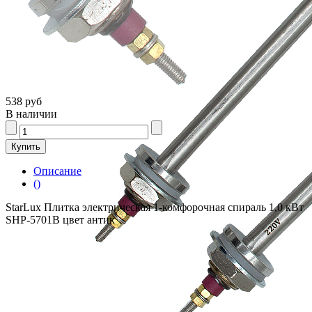
538 руб
В наличии
Описание
()
StarLux Плитка электрическая 1-комфорочная спираль 1,0 кВт
SHP-5701B цвет антик