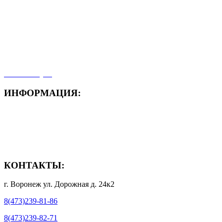
- Акция месяца!
- Новости
- Карта сайта
- Мои заказы
- Мой аккаунт
ИНФОРМАЦИЯ:
- Способы доставки
- Способы оплаты
- Полезная информация
КОНТАКТЫ:
г. Воронеж ул. Дорожная д. 24к2
8(473)239-81-86
8(473)239-82-71