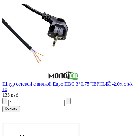
Шнур сетевой с вилкой Евро ПВС 3*0,75 ЧЕРНЫЙ -2,0м с з/к
10
133 руб