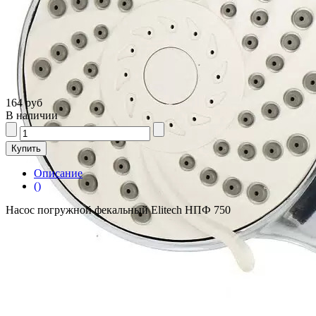
164 руб
В наличии
Описание
()
Насос погружной фекальный Elitech НПФ 750