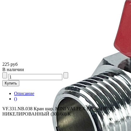
225 руб
В наличии
Описание
()
VF.331.NB.038 Кран шар. MINI VALFEX ВР3/8хНР3/8
НИКЕЛИРОВАННЫЙ (300/60) К