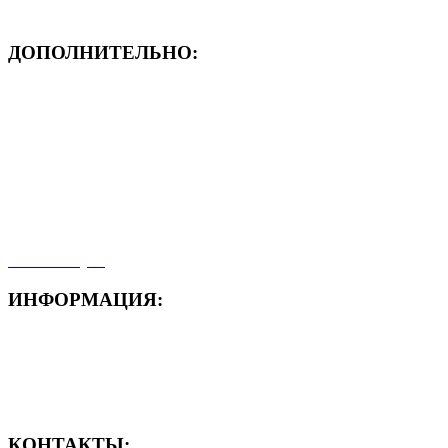
ДОПОЛНИТЕЛЬНО:
- ЗАЯВКА On-Line
- Акция месяца!
- Новости
- Карта сайта
- Мои заказы
- Мой аккаунт
ИНФОРМАЦИЯ:
- Способы доставки
- Способы оплаты
- Полезная информация
КОНТАКТЫ: