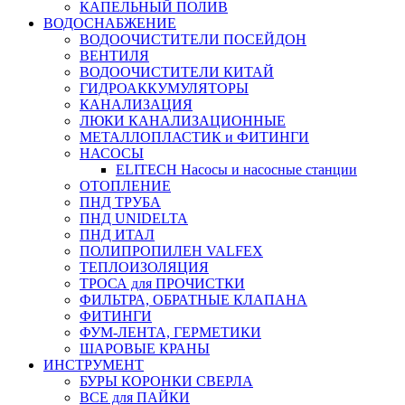
КАПЕЛЬНЫЙ ПОЛИВ
ВОДОСНАБЖЕНИЕ
ВОДООЧИСТИТЕЛИ ПОСЕЙДОН
ВЕНТИЛЯ
ВОДООЧИСТИТЕЛИ КИТАЙ
ГИДРОАККУМУЛЯТОРЫ
КАНАЛИЗАЦИЯ
ЛЮКИ КАНАЛИЗАЦИОННЫЕ
МЕТАЛЛОПЛАСТИК и ФИТИНГИ
НАСОСЫ
ELITECH Насосы и насосные станции
ОТОПЛЕНИЕ
ПНД ТРУБА
ПНД UNIDELTA
ПНД ИТАЛ
ПОЛИПРОПИЛЕН VALFEX
ТЕПЛОИЗОЛЯЦИЯ
ТРОСА для ПРОЧИСТКИ
ФИЛЬТРА, ОБРАТНЫЕ КЛАПАНА
ФИТИНГИ
ФУМ-ЛЕНТА, ГЕРМЕТИКИ
ШАРОВЫЕ КРАНЫ
ИНСТРУМЕНТ
БУРЫ КОРОНКИ СВЕРЛА
ВСЕ для ПАЙКИ