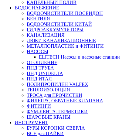
КАПЕЛЬНЫЙ ПОЛИВ
ВОДОСНАБЖЕНИЕ
ВОДООЧИСТИТЕЛИ ПОСЕЙДОН
ВЕНТИЛЯ
ВОДООЧИСТИТЕЛИ КИТАЙ
ГИДРОАККУМУЛЯТОРЫ
КАНАЛИЗАЦИЯ
ЛЮКИ КАНАЛИЗАЦИОННЫЕ
МЕТАЛЛОПЛАСТИК и ФИТИНГИ
НАСОСЫ
ELITECH Насосы и насосные станции
ОТОПЛЕНИЕ
ПНД ТРУБА
ПНД UNIDELTA
ПНД ИТАЛ
ПОЛИПРОПИЛЕН VALFEX
ТЕПЛОИЗОЛЯЦИЯ
ТРОСА для ПРОЧИСТКИ
ФИЛЬТРА, ОБРАТНЫЕ КЛАПАНА
ФИТИНГИ
ФУМ-ЛЕНТА, ГЕРМЕТИКИ
ШАРОВЫЕ КРАНЫ
ИНСТРУМЕНТ
БУРЫ КОРОНКИ СВЕРЛА
ВСЕ для ПАЙКИ