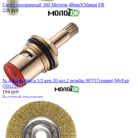
Скотч прозрачный 300 Метров 48ммХ50мкм FR
228 руб
Быстрый просмотр
№ 4 Кран-букса 1/2 кер 20 шл.2 резьбы 90°(57грамм) MyFair
(501210)
194 руб
Быстрый просмотр