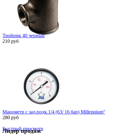
Тройник 40 черный
210 руб
Быстрый просмотр
Манометр с зад.подк.1/4 (63/ 16 бар) Millennium''
280 руб
Быстрый просмотр
Лидер продаж