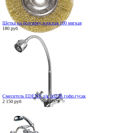
Щетка на болгарку плоская 100 мягкая
180 руб
Быстрый просмотр
Смеситель EDENY д/к 1627B гофр.гусак
2 150 руб
Быстрый просмотр