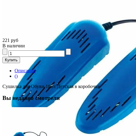
221 руб
В наличии
Описание
()
Сушилка для Обуви 10Вт Детская в коробочке
Вы недавно смотрели