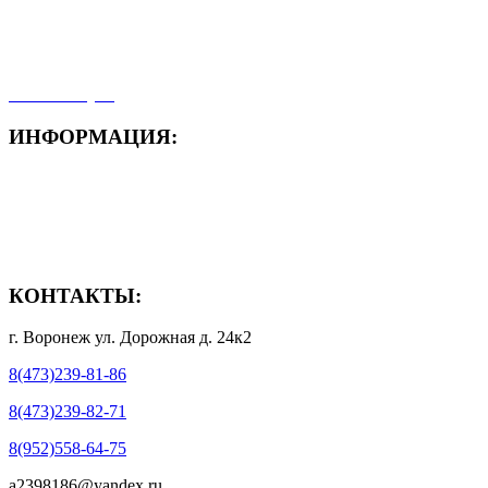
- Карта сайта
- Мои заказы
- Мой аккаунт
ИНФОРМАЦИЯ:
- Способы доставки
- Способы оплаты
- Полезная информация
КОНТАКТЫ:
г. Воронеж ул. Дорожная д. 24к2
8(473)239-81-86
8(473)239-82-71
8(952)558-64-75
a2398186@yandex.ru