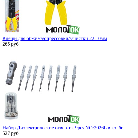
Клещи для обжима/опрессовки/зачистки 22-10мм
265 руб
Набор Диэлектрические отверток 9pcs NO:2026L в колбе
527 руб