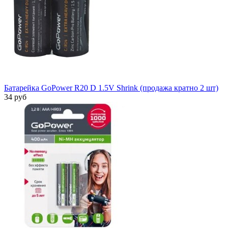
Батарейка GoPower R20 D 1.5V Shrink (продажа кратно 2 шт)
34 руб