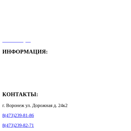
- Акция месяца!
- Новости
- Карта сайта
- Мои заказы
- Мой аккаунт
ИНФОРМАЦИЯ:
- Способы доставки
- Способы оплаты
- Полезная информация
КОНТАКТЫ:
г. Воронеж ул. Дорожная д. 24к2
8(473)239-81-86
8(473)239-82-71