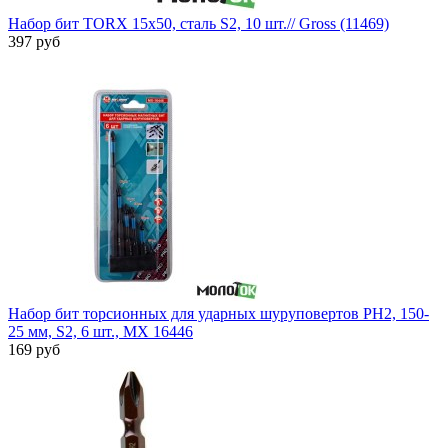
Набор бит TORX 15х50, сталь S2, 10 шт.// Gross (11469)
397 руб
Набор бит торсионных для ударных шуруповертов PH2, 150-
25 мм, S2, 6 шт., MX 16446
169 руб