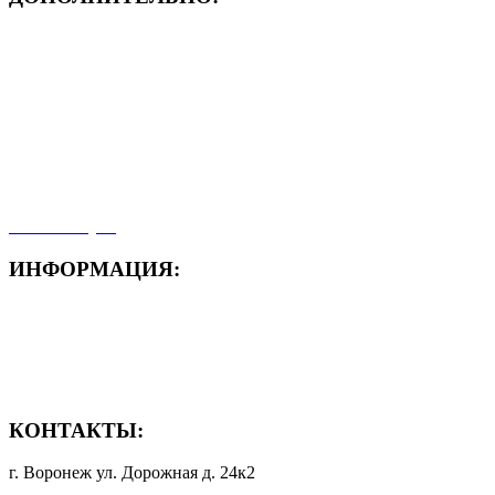
- ЗАЯВКА On-Line
- Акция месяца!
- Новости
- Карта сайта
- Мои заказы
- Мой аккаунт
ИНФОРМАЦИЯ:
- Способы доставки
- Способы оплаты
- Полезная информация
КОНТАКТЫ:
г. Воронеж ул. Дорожная д. 24к2