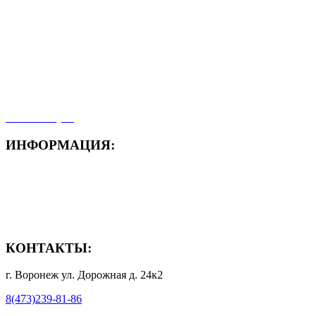
- Акция месяца!
- Новости
- Карта сайта
- Мои заказы
- Мой аккаунт
ИНФОРМАЦИЯ:
- Способы доставки
- Способы оплаты
- Полезная информация
КОНТАКТЫ:
г. Воронеж ул. Дорожная д. 24к2
8(473)239-81-86