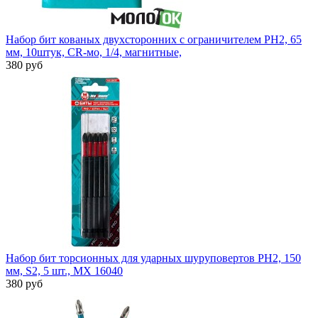
Набор бит кованых двухсторонних с ограничителем PH2, 65
мм, 10штук, CR-мо, 1/4, магнитные,
380 руб
Набор бит торсионных для ударных шуруповертов PH2, 150
мм, S2, 5 шт., MX 16040
380 руб