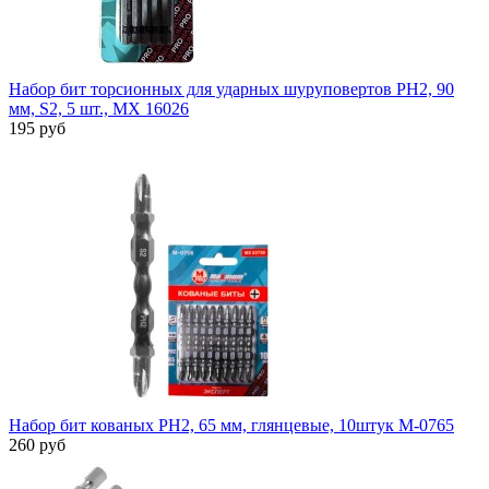
Набор бит торсионных для ударных шуруповертов PH2, 90
мм, S2, 5 шт., MX 16026
195 руб
Набор бит кованых PH2, 65 мм, глянцевые, 10штук M-0765
260 руб