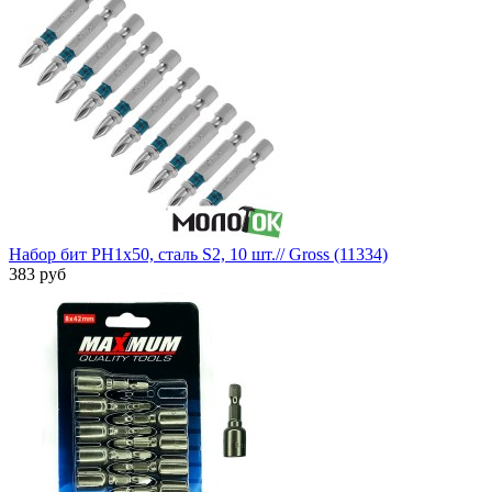
Набор бит PH1х50, сталь S2, 10 шт.// Gross (11334)
383 руб