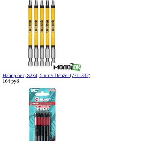
Набор бит, S2x4, 5 шт.// Denzel (7711332)
164 руб