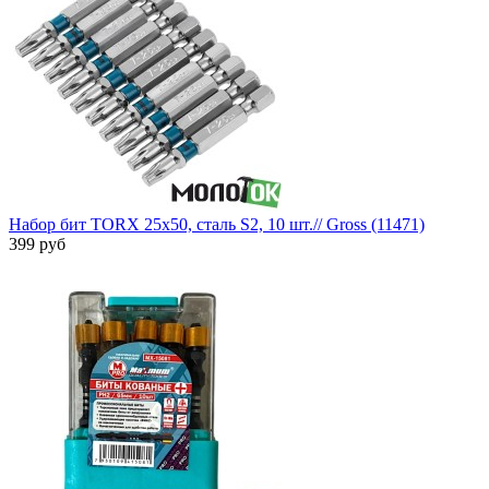
Набор бит TORX 25х50, сталь S2, 10 шт.// Gross (11471)
399 руб