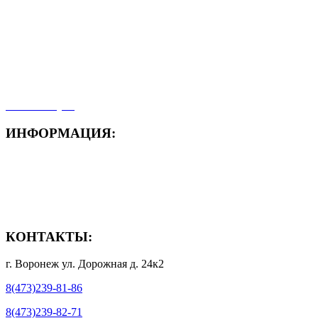
- Акция месяца!
- Новости
- Карта сайта
- Мои заказы
- Мой аккаунт
ИНФОРМАЦИЯ:
- Способы доставки
- Способы оплаты
- Полезная информация
КОНТАКТЫ:
г. Воронеж ул. Дорожная д. 24к2
8(473)239-81-86
8(473)239-82-71