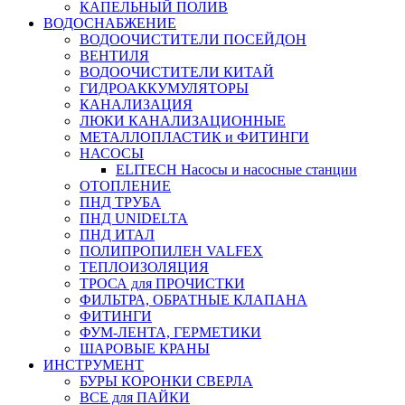
КАПЕЛЬНЫЙ ПОЛИВ
ВОДОСНАБЖЕНИЕ
ВОДООЧИСТИТЕЛИ ПОСЕЙДОН
ВЕНТИЛЯ
ВОДООЧИСТИТЕЛИ КИТАЙ
ГИДРОАККУМУЛЯТОРЫ
КАНАЛИЗАЦИЯ
ЛЮКИ КАНАЛИЗАЦИОННЫЕ
МЕТАЛЛОПЛАСТИК и ФИТИНГИ
НАСОСЫ
ELITECH Насосы и насосные станции
ОТОПЛЕНИЕ
ПНД ТРУБА
ПНД UNIDELTA
ПНД ИТАЛ
ПОЛИПРОПИЛЕН VALFEX
ТЕПЛОИЗОЛЯЦИЯ
ТРОСА для ПРОЧИСТКИ
ФИЛЬТРА, ОБРАТНЫЕ КЛАПАНА
ФИТИНГИ
ФУМ-ЛЕНТА, ГЕРМЕТИКИ
ШАРОВЫЕ КРАНЫ
ИНСТРУМЕНТ
БУРЫ КОРОНКИ СВЕРЛА
ВСЕ для ПАЙКИ