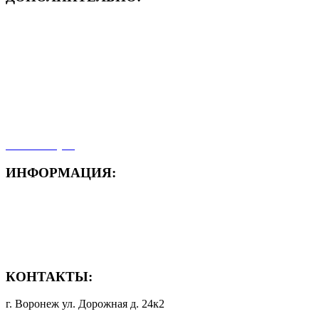
- ЗАЯВКА On-Line
- Акция месяца!
- Новости
- Карта сайта
- Мои заказы
- Мой аккаунт
ИНФОРМАЦИЯ:
- Способы доставки
- Способы оплаты
- Полезная информация
КОНТАКТЫ:
г. Воронеж ул. Дорожная д. 24к2