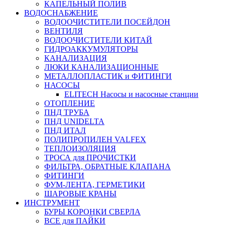
КАПЕЛЬНЫЙ ПОЛИВ
ВОДОСНАБЖЕНИЕ
ВОДООЧИСТИТЕЛИ ПОСЕЙДОН
ВЕНТИЛЯ
ВОДООЧИСТИТЕЛИ КИТАЙ
ГИДРОАККУМУЛЯТОРЫ
КАНАЛИЗАЦИЯ
ЛЮКИ КАНАЛИЗАЦИОННЫЕ
МЕТАЛЛОПЛАСТИК и ФИТИНГИ
НАСОСЫ
ELITECH Насосы и насосные станции
ОТОПЛЕНИЕ
ПНД ТРУБА
ПНД UNIDELTA
ПНД ИТАЛ
ПОЛИПРОПИЛЕН VALFEX
ТЕПЛОИЗОЛЯЦИЯ
ТРОСА для ПРОЧИСТКИ
ФИЛЬТРА, ОБРАТНЫЕ КЛАПАНА
ФИТИНГИ
ФУМ-ЛЕНТА, ГЕРМЕТИКИ
ШАРОВЫЕ КРАНЫ
ИНСТРУМЕНТ
БУРЫ КОРОНКИ СВЕРЛА
ВСЕ для ПАЙКИ