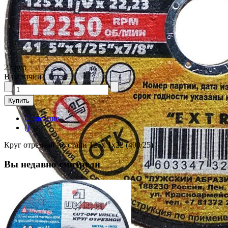
22 руб
В наличии
Описание
()
Круг отрезной по стали 125х 1х22 (400/25)
Вы недавно смотрели