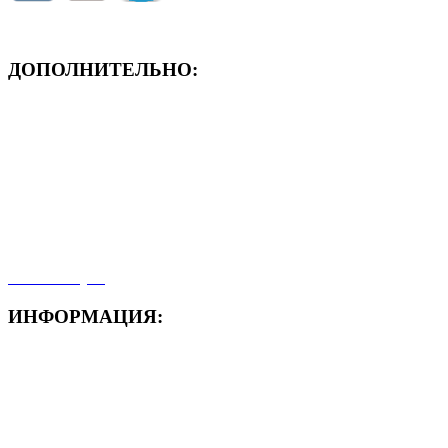
ДОПОЛНИТЕЛЬНО:
- ЗАЯВКА On-Line
- Акция месяца!
- Новости
- Карта сайта
- Мои заказы
- Мой аккаунт
ИНФОРМАЦИЯ:
- Способы доставки
- Способы оплаты
- Полезная информация