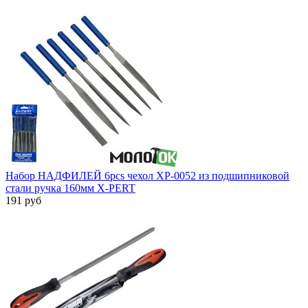
Набор НАДФИЛЕЙ 6pcs чехол XP-0052 из подшипниковой
стали ручка 160мм X-PERT
191 руб