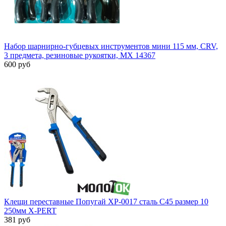
Набор шарнирно-губцевых инструментов мини 115 мм, CRV,
3 предмета, резиновые рукоятки, MX 14367
600 руб
Клещи переставные Попугай XP-0017 сталь С45 размер 10
250мм X-PERT
381 руб