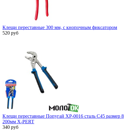
Клещи переставные 300 мм, с кнопочным фиксатором
520 руб
Клещи переставные Попугай XP-0016 сталь С45 размер 8
200мм X-PERT
340 руб