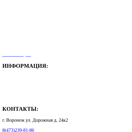
- ЗАЯВКА On-Line
- Акция месяца!
- Новости
- Карта сайта
- Мои заказы
- Мой аккаунт
ИНФОРМАЦИЯ:
- Способы доставки
- Способы оплаты
- Полезная информация
КОНТАКТЫ:
г. Воронеж ул. Дорожная д. 24к2
8(473)239-81-86