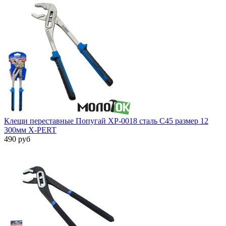
Клещи переставные Попугай XP-0018 сталь С45 размер 12
300мм X-PERT
490 руб