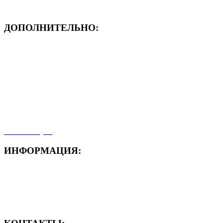
ДОПОЛНИТЕЛЬНО:
- ЗАЯВКА On-Line
- Акция месяца!
- Новости
- Карта сайта
- Мои заказы
- Мой аккаунт
ИНФОРМАЦИЯ:
- Способы доставки
- Способы оплаты
- Полезная информация