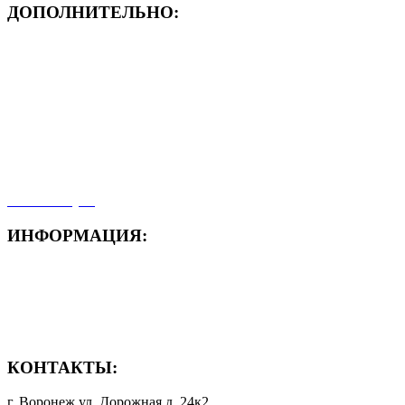
ДОПОЛНИТЕЛЬНО:
- ЗАЯВКА On-Line
- Акция месяца!
- Новости
- Карта сайта
- Мои заказы
- Мой аккаунт
ИНФОРМАЦИЯ:
- Способы доставки
- Способы оплаты
- Полезная информация
КОНТАКТЫ:
г. Воронеж ул. Дорожная д. 24к2