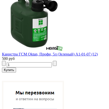
Канистра ГСМ Oktan, Профи, 5л (Зеленый) А1-01-07 (12)
500 руб