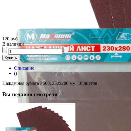
120 руб
В наличии
Описание
()
Наждачная бумага P600, 230x280 мм, 10 листов
Вы недавно смотрели