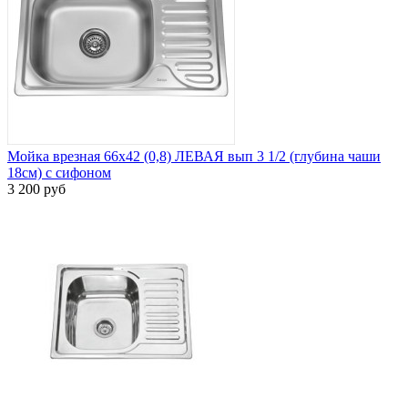
Мойка врезная 66х42 (0,8) ЛЕВАЯ вып 3 1/2 (глубина чаши
18см) с сифоном
3 200 руб