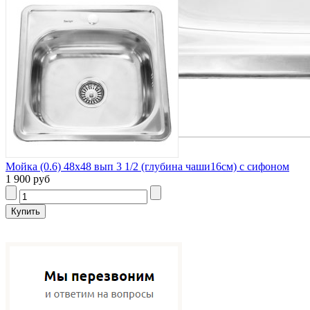
Мойка (0.6) 48х48 вып 3 1/2 (глубина чаши16см) с сифоном
1 900 руб