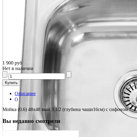
1 900 руб
Нет в наличии
Описание
()
Мойка (0.6) 48х48 вып 3 1/2 (глубина чаши16см) с сифоном
Вы недавно смотрели