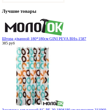
Лучшие товары
Штора д/ванной 180*180см GINI PEVA ВНх-1587
385 руб
Занавеска для ванной SC-РЕ-30 180*180 см полиэстер 311960