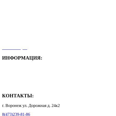
- ЗАЯВКА On-Line
- Акция месяца!
- Новости
- Карта сайта
- Мои заказы
- Мой аккаунт
ИНФОРМАЦИЯ:
- Способы доставки
- Способы оплаты
- Полезная информация
КОНТАКТЫ:
г. Воронеж ул. Дорожная д. 24к2
8(473)239-81-86