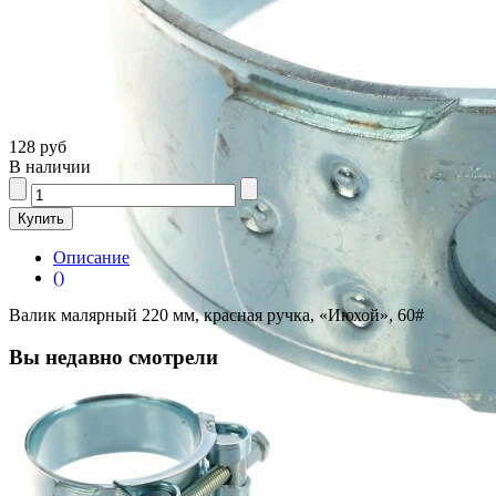
128 руб
В наличии
Описание
()
Валик малярный 220 мм, красная ручка, «Июхой», 60#
Вы недавно смотрели