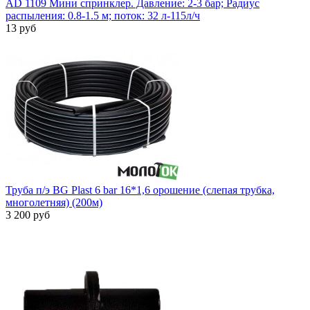
AD 1109 Мини спринклер. Давление: 2-3 бар; Радиус
распыления: 0.8-1.5 м; поток: 32 л-115л/ч
13 руб
Труба п/э BG Plast 6 bar 16*1,6 орошение (слепая трубка,
многолетняя) (200м)
3 200 руб