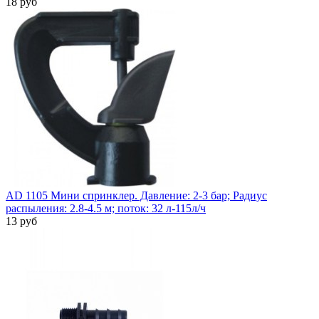
18 руб
AD 1105 Мини спринклер. Давление: 2-3 бар; Радиус
распыления: 2.8-4.5 м; поток: 32 л-115л/ч
13 руб