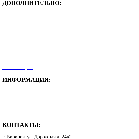
ДОПОЛНИТЕЛЬНО:
- ЗАЯВКА On-Line
- Акция месяца!
- Новости
- Карта сайта
- Мои заказы
- Мой аккаунт
ИНФОРМАЦИЯ:
- Способы доставки
- Способы оплаты
- Полезная информация
КОНТАКТЫ:
г. Воронеж ул. Дорожная д. 24к2