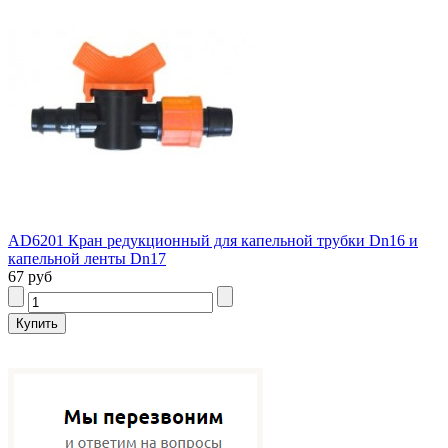
AD6201 Кран редукционный для капельной трубки Dn16 и
капельной ленты Dn17
67 руб