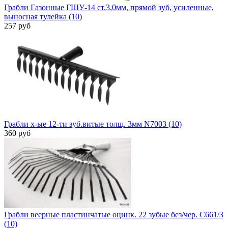
Грабли Газонные ГШУ-14 ст.3,0мм, прямой зуб, усиленные,
выносная тулейка (10)
257 руб
Грабли х-ые 12-ти зуб.витые толщ. 3мм N7003 (10)
360 руб
Грабли веерные пластинчатые оцинк. 22 зубые без/чер. С661/3
(10)