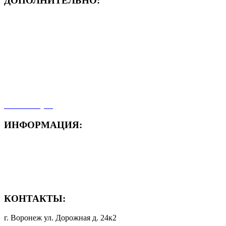
ДОПОЛНИТЕЛЬНО:
- ЗАЯВКА On-Line
- Акция месяца!
- Новости
- Карта сайта
- Мои заказы
- Мой аккаунт
ИНФОРМАЦИЯ:
- Способы доставки
- Способы оплаты
- Полезная информация
КОНТАКТЫ:
г. Воронеж ул. Дорожная д. 24к2