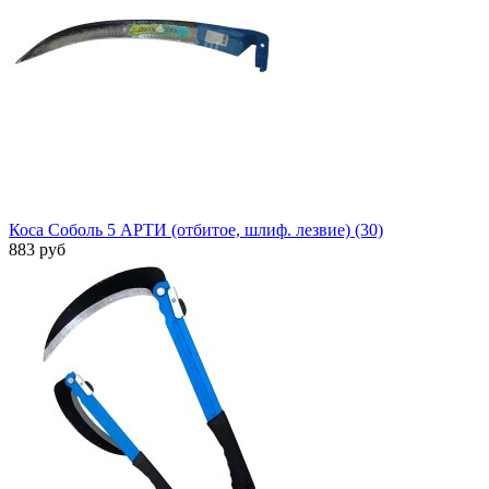
Коса Соболь 5 АРТИ (отбитое, шлиф. лезвие) (30)
883 руб