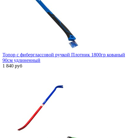
Топор с фиберглассовой ручкой Плотник 1800гр кованый
90см удлиненный
1 840 руб