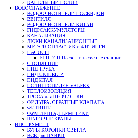
КАПЕЛЬНЫЙ ПОЛИВ
ВОДОСНАБЖЕНИЕ
ВОДООЧИСТИТЕЛИ ПОСЕЙДОН
ВЕНТИЛЯ
ВОДООЧИСТИТЕЛИ КИТАЙ
ГИДРОАККУМУЛЯТОРЫ
КАНАЛИЗАЦИЯ
ЛЮКИ КАНАЛИЗАЦИОННЫЕ
МЕТАЛЛОПЛАСТИК и ФИТИНГИ
НАСОСЫ
ELITECH Насосы и насосные станции
ОТОПЛЕНИЕ
ПНД ТРУБА
ПНД UNIDELTA
ПНД ИТАЛ
ПОЛИПРОПИЛЕН VALFEX
ТЕПЛОИЗОЛЯЦИЯ
ТРОСА для ПРОЧИСТКИ
ФИЛЬТРА, ОБРАТНЫЕ КЛАПАНА
ФИТИНГИ
ФУМ-ЛЕНТА, ГЕРМЕТИКИ
ШАРОВЫЕ КРАНЫ
ИНСТРУМЕНТ
БУРЫ КОРОНКИ СВЕРЛА
ВСЕ для ПАЙКИ