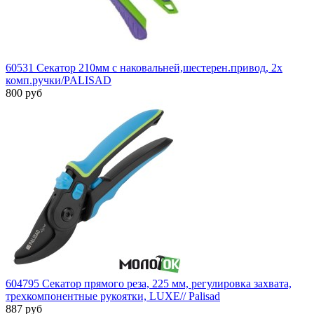
60531 Секатор 210мм с наковальней,шестерен.привод, 2х
комп.ручки/PALISAD
800 руб
604795 Секатор прямого реза, 225 мм, регулировка захвата,
трехкомпонентные рукоятки, LUXE// Palisad
887 руб