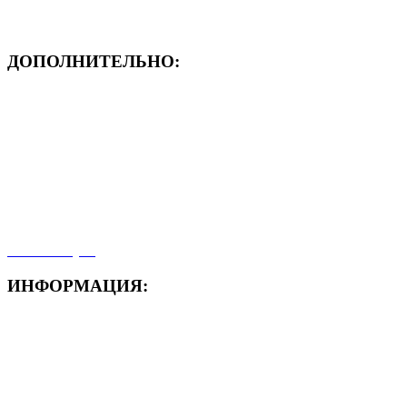
ДОПОЛНИТЕЛЬНО:
- ЗАЯВКА On-Line
- Акция месяца!
- Новости
- Карта сайта
- Мои заказы
- Мой аккаунт
ИНФОРМАЦИЯ:
- Способы доставки
- Способы оплаты
- Полезная информация