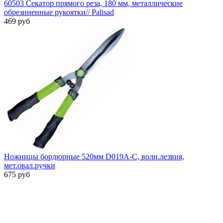
60503 Секатор прямого реза, 180 мм, металлические
обрезиненные рукоятки// Palisad
469 руб
Ножницы бордюрные 520мм D019A-C, волн.лезвия,
мет.овал.ручки
675 руб