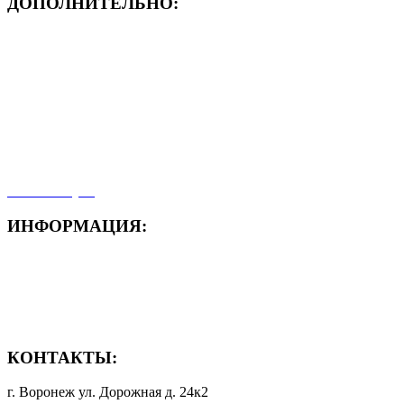
ДОПОЛНИТЕЛЬНО:
- ЗАЯВКА On-Line
- Акция месяца!
- Новости
- Карта сайта
- Мои заказы
- Мой аккаунт
ИНФОРМАЦИЯ:
- Способы доставки
- Способы оплаты
- Полезная информация
КОНТАКТЫ:
г. Воронеж ул. Дорожная д. 24к2