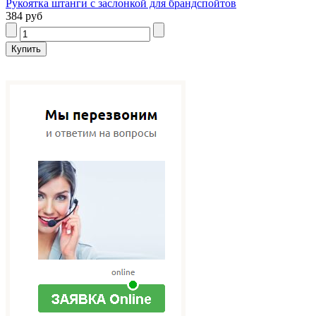
Рукоятка штанги с заслонкой для брандспойтов
384 руб