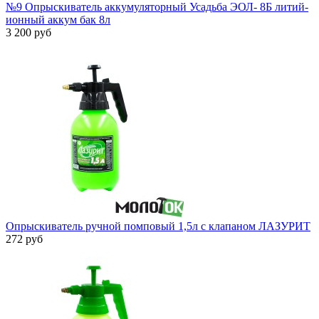
№9 Опрыскиватель аккумуляторный Усадьба ЭОЛ- 8Б литий-
ионный аккум бак 8л
3 200 руб
Опрыскиватель ручной помповый 1,5л с клапаном ЛАЗУРИТ
272 руб