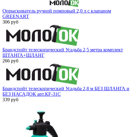
Опрыскиватель ручной помповый 2,0 л с клапаном
GREENART
306 руб
Брандспойт телескопический Усадьба 2,5 метра комплект
ШТАНГА+ШЛАНГ
266 руб
Брандспойт телескопический Усадьба 2,8 м БЕЗ ШЛАНГА и
БЕЗ НАСАДОК арт.КF-31С
339 руб