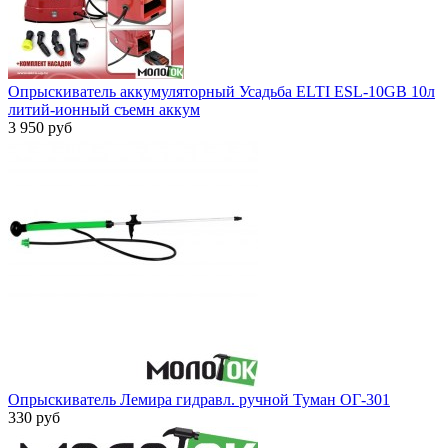
Опрыскиватель аккумуляторный Усадьба ELTI ESL-10GB 10л
литий-ионный съемн аккум
3 950 руб
Опрыскиватель Лемира гидравл. ручной Туман ОГ-301
330 руб