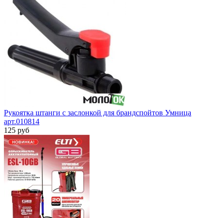
Рукоятка штанги с заслонкой для брандспойтов Умница
арт.010814
125 руб