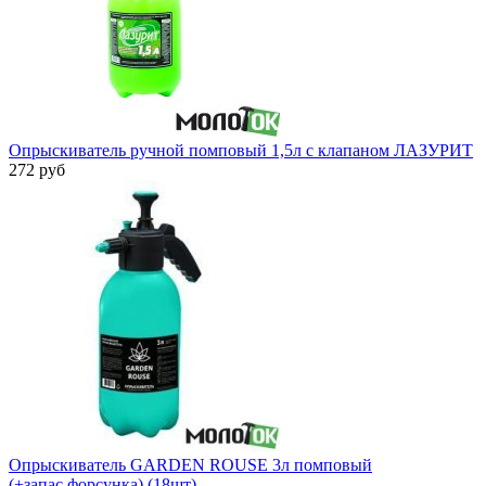
Опрыскиватель ручной помповый 1,5л с клапаном ЛАЗУРИТ
272 руб
Опрыскиватель GARDEN ROUSE 3л помповый
(+запас.форсунка) (18шт)