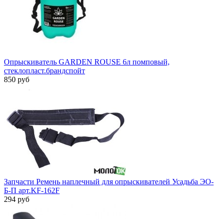
Опрыскиватель GARDEN ROUSE 6л помповый,
стеклопласт.брандспойт
850 руб
Запчасти Ремень наплечный для опрыскивателей Усадьба ЭО-
Б-П арт.KF-162F
294 руб