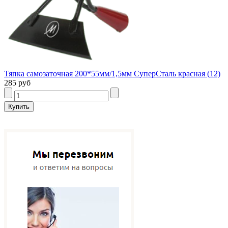
Тяпка самозаточная 200*55мм/1,5мм СуперСталь красная (12)
285 руб