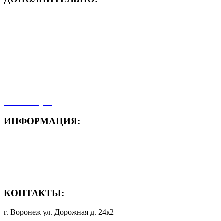
- ЗАЯВКА On-Line
- Акция месяца!
- Новости
- Карта сайта
- Мои заказы
- Мой аккаунт
ИНФОРМАЦИЯ:
- Способы доставки
- Способы оплаты
- Полезная информация
КОНТАКТЫ:
г. Воронеж ул. Дорожная д. 24к2