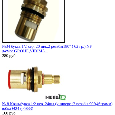
№34 букса 1/2 кер. 20 шл.,2 резьбы180° ( 62 гр.) NF
д/cмес.GROHE,VIDIMA...
280 руб
№ 8 Кран-букса 1/2 кер. 24шл.(универс.)2 резьбы 90°(46грамм)
юбка Ø24 (05833)
160 руб