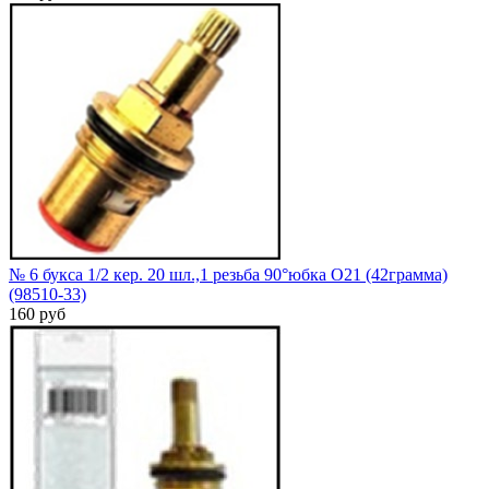
№ 6 букса 1/2 кер. 20 шл.,1 резьба 90°юбка O21 (42грамма)
(98510-33)
160 руб