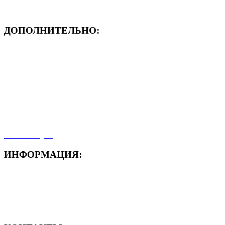
ДОПОЛНИТЕЛЬНО:
- ЗАЯВКА On-Line
- Акция месяца!
- Новости
- Карта сайта
- Мои заказы
- Мой аккаунт
ИНФОРМАЦИЯ:
- Способы доставки
- Способы оплаты
- Полезная информация