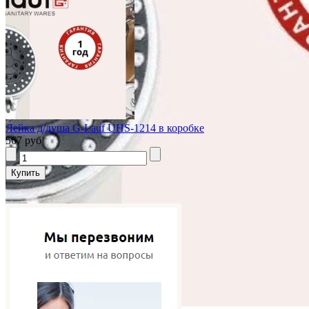
Лейка д/душа G-Lauf UHS-1214 в коробке
567 руб