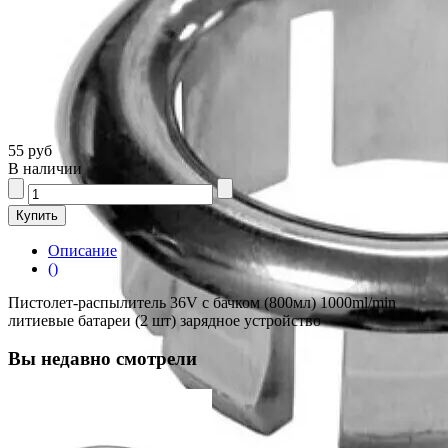
55 руб
В наличии
Описание
()
Пистолет-распылитель 36V с бачком (800мл) 1000ml/min
литиевые батареи (2 шт) зарядное устройство
Вы недавно смотрели