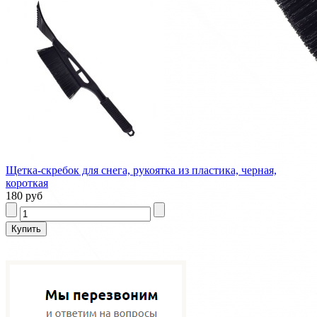
Щетка-скребок для снега, рукоятка из пластика, черная,
короткая
180 руб