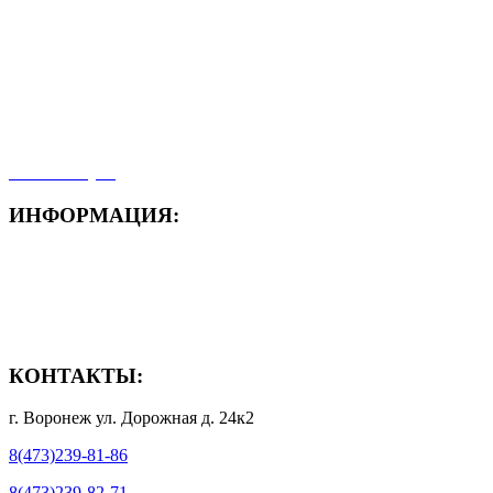
- Акция месяца!
- Новости
- Карта сайта
- Мои заказы
- Мой аккаунт
ИНФОРМАЦИЯ:
- Способы доставки
- Способы оплаты
- Полезная информация
КОНТАКТЫ:
г. Воронеж ул. Дорожная д. 24к2
8(473)239-81-86
8(473)239-82-71