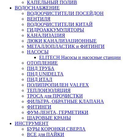
КАПЕЛЬНЫЙ ПОЛИВ
ВОДОСНАБЖЕНИЕ
ВОДООЧИСТИТЕЛИ ПОСЕЙДОН
ВЕНТИЛЯ
ВОДООЧИСТИТЕЛИ КИТАЙ
ГИДРОАККУМУЛЯТОРЫ
КАНАЛИЗАЦИЯ
ЛЮКИ КАНАЛИЗАЦИОННЫЕ
МЕТАЛЛОПЛАСТИК и ФИТИНГИ
НАСОСЫ
ELITECH Насосы и насосные станции
ОТОПЛЕНИЕ
ПНД ТРУБА
ПНД UNIDELTA
ПНД ИТАЛ
ПОЛИПРОПИЛЕН VALFEX
ТЕПЛОИЗОЛЯЦИЯ
ТРОСА для ПРОЧИСТКИ
ФИЛЬТРА, ОБРАТНЫЕ КЛАПАНА
ФИТИНГИ
ФУМ-ЛЕНТА, ГЕРМЕТИКИ
ШАРОВЫЕ КРАНЫ
ИНСТРУМЕНТ
БУРЫ КОРОНКИ СВЕРЛА
ВСЕ для ПАЙКИ