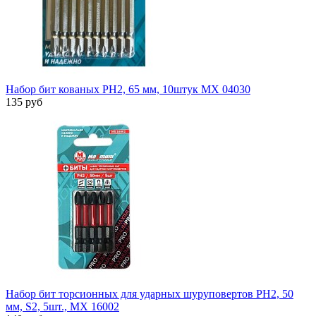
Набор бит кованых PH2, 65 мм, 10штук MX 04030
135 руб
Набор бит торсионных для ударных шуруповертов PH2, 50
мм, S2, 5шт., MX 16002