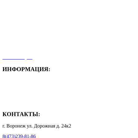
- ЗАЯВКА On-Line
- Акция месяца!
- Новости
- Карта сайта
- Мои заказы
- Мой аккаунт
ИНФОРМАЦИЯ:
- Способы доставки
- Способы оплаты
- Полезная информация
КОНТАКТЫ:
г. Воронеж ул. Дорожная д. 24к2
8(473)239-81-86