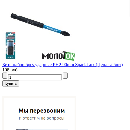
Бита набор 5pcs ударные PH2 90mm Spark Lux (Цена за 5шт)
108 руб