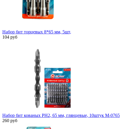
Набор бит торцевых 8*65 мм, 5шт,
104 руб
Набор бит кованых PH2, 65 мм, глянцевые, 10штук M-0765
260 руб