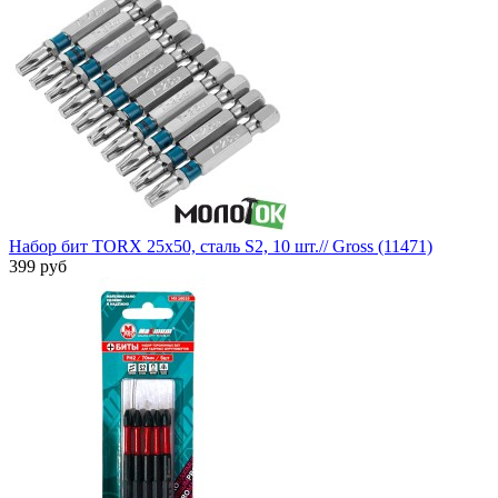
Набор бит TORX 25х50, сталь S2, 10 шт.// Gross (11471)
399 руб