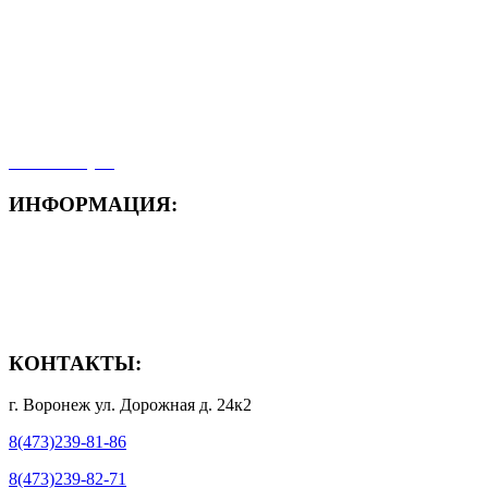
- Акция месяца!
- Новости
- Карта сайта
- Мои заказы
- Мой аккаунт
ИНФОРМАЦИЯ:
- Способы доставки
- Способы оплаты
- Полезная информация
КОНТАКТЫ:
г. Воронеж ул. Дорожная д. 24к2
8(473)239-81-86
8(473)239-82-71