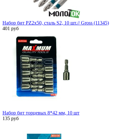
Набор бит PZ2х50, сталь S2, 10 шт.// Gross (11345)
401 руб
Набор бит торцевых 8*42 мм, 10 шт
135 руб