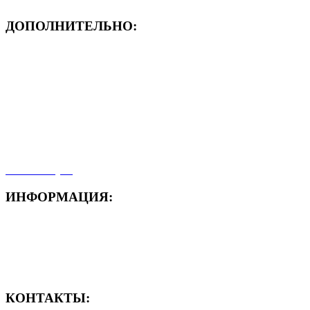
ДОПОЛНИТЕЛЬНО:
- ЗАЯВКА On-Line
- Акция месяца!
- Новости
- Карта сайта
- Мои заказы
- Мой аккаунт
ИНФОРМАЦИЯ:
- Способы доставки
- Способы оплаты
- Полезная информация
КОНТАКТЫ: