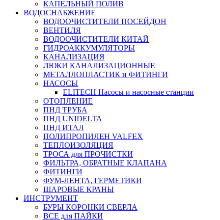
КАПЕЛЬНЫЙ ПОЛИВ
ВОДОСНАБЖЕНИЕ
ВОДООЧИСТИТЕЛИ ПОСЕЙДОН
ВЕНТИЛЯ
ВОДООЧИСТИТЕЛИ КИТАЙ
ГИДРОАККУМУЛЯТОРЫ
КАНАЛИЗАЦИЯ
ЛЮКИ КАНАЛИЗАЦИОННЫЕ
МЕТАЛЛОПЛАСТИК и ФИТИНГИ
НАСОСЫ
ELITECH Насосы и насосные станции
ОТОПЛЕНИЕ
ПНД ТРУБА
ПНД UNIDELTA
ПНД ИТАЛ
ПОЛИПРОПИЛЕН VALFEX
ТЕПЛОИЗОЛЯЦИЯ
ТРОСА для ПРОЧИСТКИ
ФИЛЬТРА, ОБРАТНЫЕ КЛАПАНА
ФИТИНГИ
ФУМ-ЛЕНТА, ГЕРМЕТИКИ
ШАРОВЫЕ КРАНЫ
ИНСТРУМЕНТ
БУРЫ КОРОНКИ СВЕРЛА
ВСЕ для ПАЙКИ