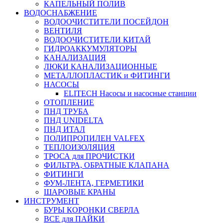
КАПЕЛЬНЫЙ ПОЛИВ
ВОДОСНАБЖЕНИЕ
ВОДООЧИСТИТЕЛИ ПОСЕЙДОН
ВЕНТИЛЯ
ВОДООЧИСТИТЕЛИ КИТАЙ
ГИДРОАККУМУЛЯТОРЫ
КАНАЛИЗАЦИЯ
ЛЮКИ КАНАЛИЗАЦИОННЫЕ
МЕТАЛЛОПЛАСТИК и ФИТИНГИ
НАСОСЫ
ELITECH Насосы и насосные станции
ОТОПЛЕНИЕ
ПНД ТРУБА
ПНД UNIDELTA
ПНД ИТАЛ
ПОЛИПРОПИЛЕН VALFEX
ТЕПЛОИЗОЛЯЦИЯ
ТРОСА для ПРОЧИСТКИ
ФИЛЬТРА, ОБРАТНЫЕ КЛАПАНА
ФИТИНГИ
ФУМ-ЛЕНТА, ГЕРМЕТИКИ
ШАРОВЫЕ КРАНЫ
ИНСТРУМЕНТ
БУРЫ КОРОНКИ СВЕРЛА
ВСЕ для ПАЙКИ