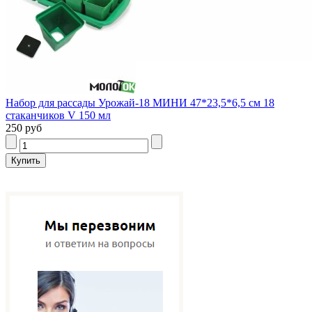
Набор для рассады Урожай-18 МИНИ 47*23,5*6,5 см 18
стаканчиков V 150 мл
250 руб