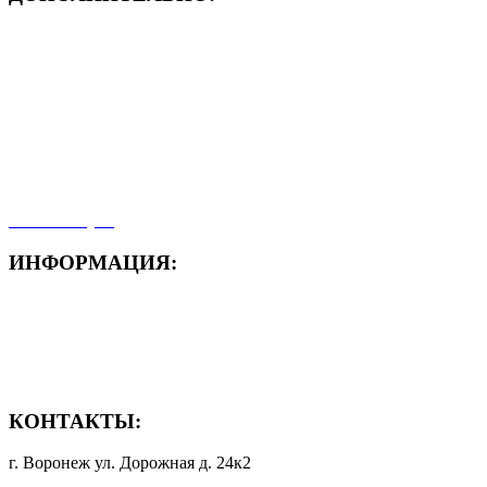
- ЗАЯВКА On-Line
- Акция месяца!
- Новости
- Карта сайта
- Мои заказы
- Мой аккаунт
ИНФОРМАЦИЯ:
- Способы доставки
- Способы оплаты
- Полезная информация
КОНТАКТЫ:
г. Воронеж ул. Дорожная д. 24к2