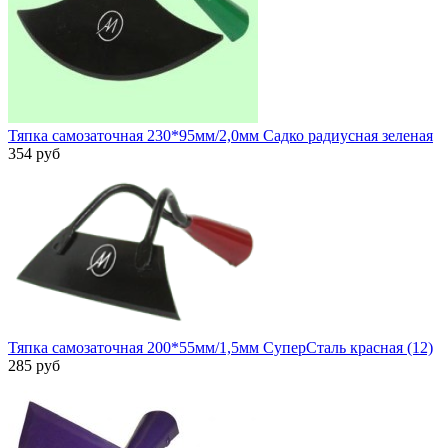
Тяпка самозаточная 230*95мм/2,0мм Садко радиусная зеленая
354 руб
Тяпка самозаточная 200*55мм/1,5мм СуперСталь красная (12)
285 руб